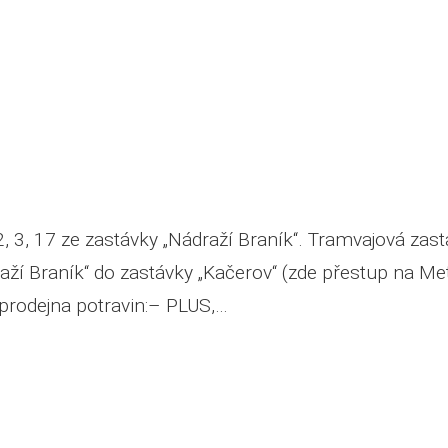
 2, 3, 17 ze zastávky „Nádraží Braník“. Tramvajová za
ží Braník“ do zastávky „Kačerov“ (zde přestup na Me
…prodejna potravin:– PLUS,…