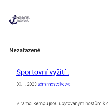
Přeskočit
na
obsah
Nezařazené
Sportovní vyžití :
30. 1. 2023
·
adminhostelkotva
V rámci kempu jsou ubytovaným hostům k disp